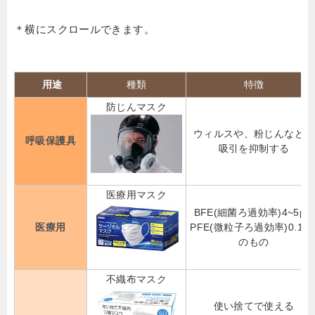
＊横にスクロールできます。
用途
種類
特徴
防じんマスク
ウィルスや、粉じんなどの
呼吸保護具
吸引を抑制する
医療用マスク
BFE(細菌ろ過効率)4~5μm
医療用
PFE(微粒子ろ過効率)0.1μ
のもの
不織布マスク
使い捨てで使える