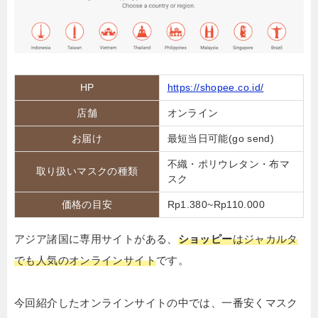
HP
https://shopee.co.id/
店舗
オンライン
お届け
最短当日可能(go send)
不織・ポリウレタン・布マ
取り扱いマスクの種類
スク
価格の目安
Rp1.380~Rp110.000
アジア諸国に専用サイトがある、
ショッピー
はジャカルタ
でも人気のオンラインサイト
です。
今回紹介したオンラインサイトの中では、一番安くマスク