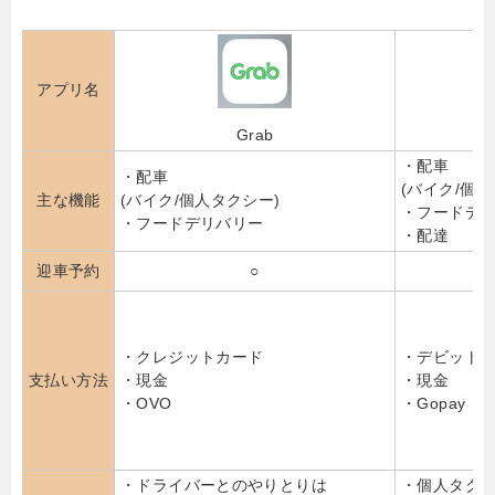
アプリ名
Grab
・配車
・配車
(バイク/個人/
主な機能
(バイク/個人タクシー)
・フードデ
・フードデリバリー
・配達
迎車予約
○
・クレジットカード
・デビット
支払い方法
・現金
・現金
・OVO
・Gopay
・ドライバーとのやりとりは
・個人タクシーか