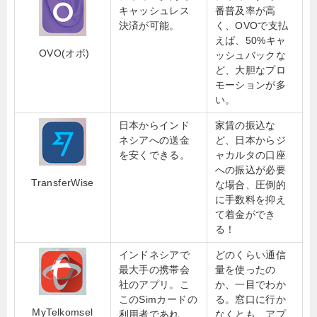
キャッシュレス
番普及率が高
決済が可能。
く、OVOで支払
えば、50%キャ
OVO(オボ)
ッシュバックな
ど、大胆なプロ
モーションが多
い。
日本からインド
家賃の振込な
ネシアへの送金
ど、日本からジ
を安くできる。
ャカルタの口座
への振込が必要
TransferWise
な場合、圧倒的
に手数料を抑え
て着金ができ
る！
インドネシアで
どのくらい通信
最大手の携帯会
量を使ったの
社のアプリ。こ
か、一目でわか
このSimカードの
る。窓口に行か
MyTelkomsel
利用者であれ
なくとも、アプ