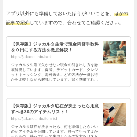
アプリ以外にも準備しておいたほうがいいことを、
ほかの
記事で紹介
していますので、合わせてご確認ください。
【保存版】ジャカルタ生活で現金両替手数料
を０円にする方法を徹底解説！
https://jakanet.info/cash
ジャカルタ生活で欠かせない現金の引き出し方を徹
底解説しています。両替、デビットカード、クレジ
ットキャッシング、海外送金。どの方法が一番お得
かを比較しながら解説しています。賢く準備すれば
両替手数料を０円にすることができますので出発前
にチェックしておきましょう。
【保存版】ジャカルタ駐在が決まったら用意
すべき30のアイテムリスト！
https://jakanet.info/itemlist
ジャカルタ駐在が決まったら、何を準備したらいい
のかアイテムを公開しています。持って行ってよか
ったもの、持って行って失敗したもの双方をリスト