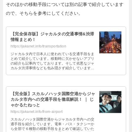
そのほかの移動手段については別の記事で紹介しています
ので、そちらを参考にしてください。
【完全保存版】ジャカルタの交通事情&渋滞
情報まとめ！
https://jakanet.info/transportation
ジャカルタ内で日本人に使われている交通手段をま
とめて紹介しています。移動時に欠かせないアプリ
の紹介も記事内でしております。そして劣悪なジャ
カルタ渋滞事情なども包み隠さず紹介していますの
で、ジャカルタ生活をスタートしようとしている方
は参考にしていただけます。
【完全版】スカルノハッタ国際空港からジャ
カルタ市内への交通手段を徹底解説！ ｜ じ
ゃかるたねっと
https://jakanet.info/from-airport
スカルノハッタ国際空港からジャカルタ市内への交
通手段を紹介しています。電車・バス・タクシーか
ら全部で６種類の移動手段をまとめて確認していた