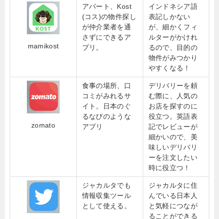
アパート、Kost
インドネシア語
(コス)の物件探し
表記しかない
が仲介業者を通
が、細かくフィ
さずにできるア
ルターがかけれ
mamikost
プリ。
るので、目的の
物件がみつかり
やすくなる！
食事の場所、口
デリバリーを頼
コミがみれるサ
む際に、人気の
イト。日本のぐ
お店を探すのに
るなびのような
役立つ。英語表
zomato
アプリ
記でレビューが
細かいので、美
味しいデリバリ
ーを注文したい
時に役立つ！
ジャカルタでも
ジャカルタに住
情報収集ツール
んでいる日本人
として使える。
と気軽につなが
ることができる