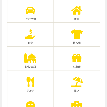
ビザ/交通
住居
お金
持ち物
文化/言語
お土産
グルメ
遊び