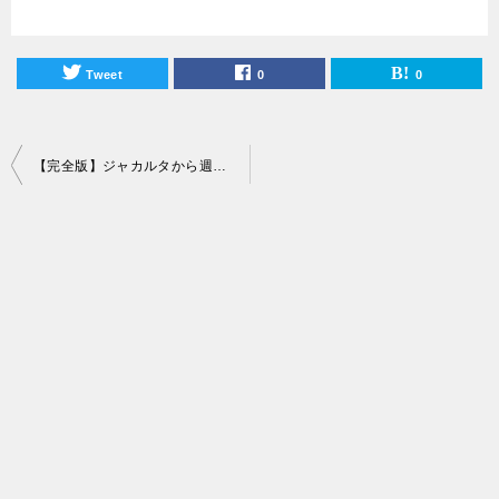
Tweet
0
0
投
【完全版】ジャカルタから週末旅行におすすめリゾート島ランキング！
稿
ナ
ビ
ゲ
ー
シ
ョ
ン