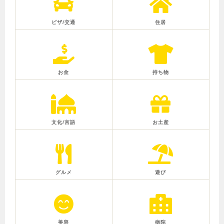
ビザ/交通
住居
お金
持ち物
文化/言語
お土産
グルメ
遊び
美容
病院