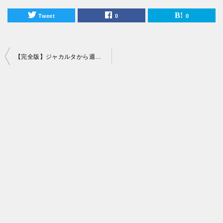
Tweet
0
0
投
【完全版】ジャカルタから週末旅行におすすめリゾート島ランキング！
稿
ナ
ビ
ゲ
ー
シ
ョ
ン