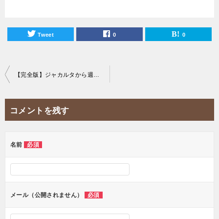
Tweet
0
0
投
【完全版】ジャカルタから週末旅行におすすめリゾート島ランキング！
稿
ナ
コメントを残す
ビ
ゲ
ー
名前
必須
シ
ョ
ン
メール（公開されません）
必須