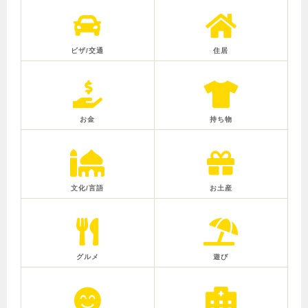
ビザ/交通
住居
お金
持ち物
文化/言語
お土産
グルメ
遊び