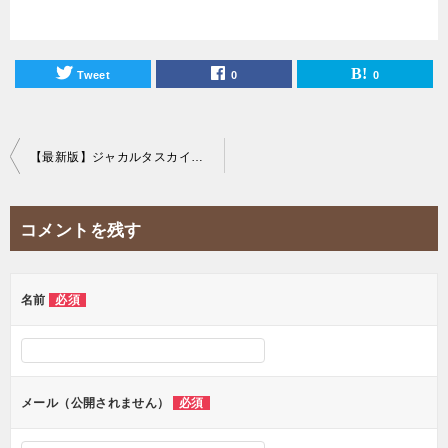
Tweet
0
0
投
【最新版】ジャカルタスカイバーのドレスコードを攻略！おすすめコーディネートを紹介！
稿
ナ
コメントを残す
ビ
ゲ
ー
名前
必須
シ
ョ
ン
メール（公開されません）
必須