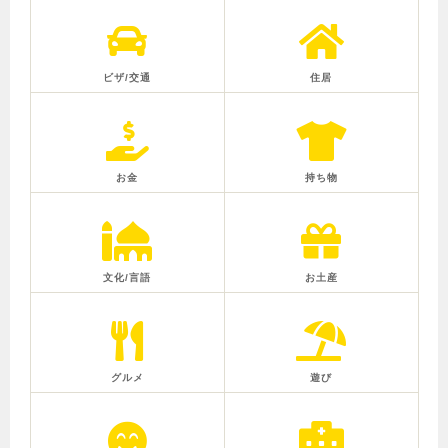
ビザ/交通
住居
お金
持ち物
文化/言語
お土産
グルメ
遊び