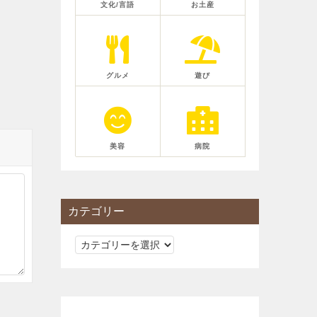
文化/言語
お土産
グルメ
遊び
美容
病院
カテゴリー
カ
テ
ゴ
リ
ー