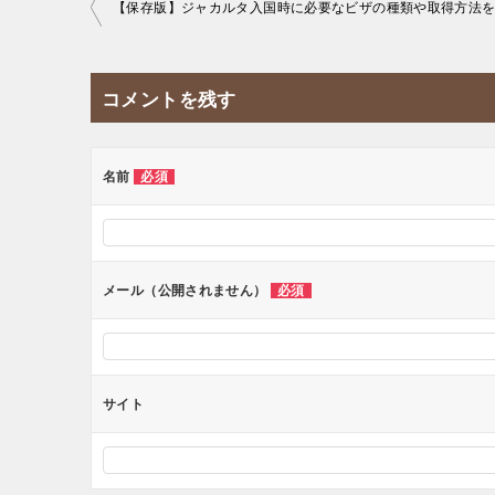
投
稿
ナ
コメントを残す
ビ
ゲ
ー
名前
必須
シ
ョ
ン
メール（公開されません）
必須
サイト