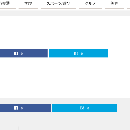
ザ/交通
学び
スポーツ/遊び
グルメ
美容
0
0
0
0