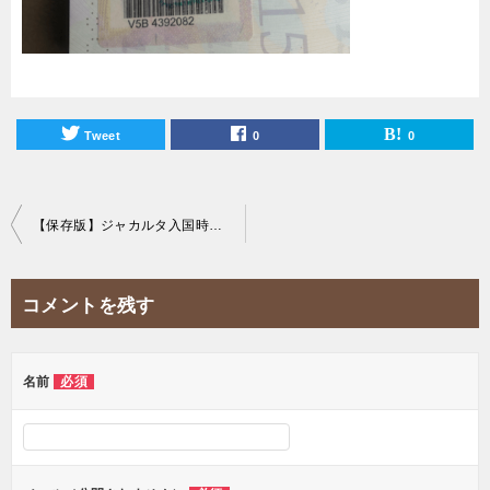
Tweet
0
0
投
【保存版】ジャカルタ入国時に必要なビザの種類や取得方法をまとめて紹介！
稿
ナ
コメントを残す
ビ
ゲ
ー
名前
必須
シ
ョ
ン