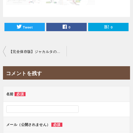
Tweet
0
0
投
【完全保存版】ジャカルタの交通事情&渋滞情報まとめ！
稿
ナ
コメントを残す
ビ
ゲ
ー
名前
必須
シ
ョ
ン
メール（公開されません）
必須