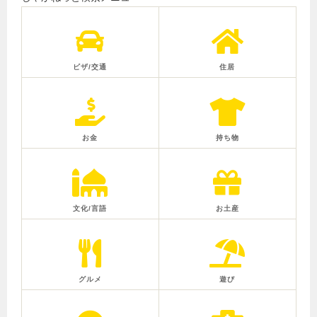
ビザ/交通
住居
お金
持ち物
文化/言語
お土産
グルメ
遊び