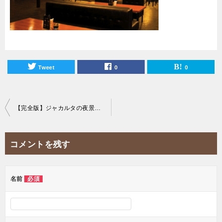
Tweet
0
0
投
【完全版】ジャカルタの夜景を一望できる20のおすすめスカイバーを紹介！
稿
ナ
コメントを残す
ビ
ゲ
ー
名前
必須
シ
ョ