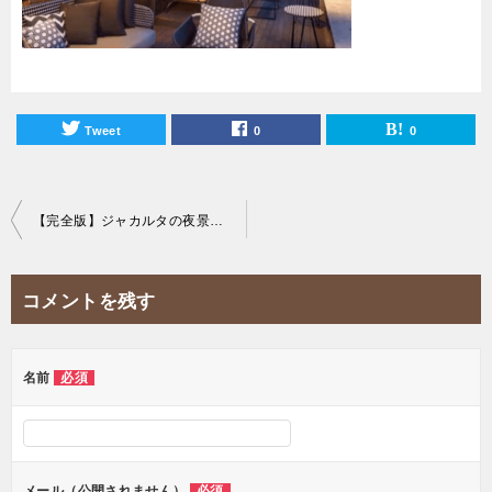
Tweet
0
0
投
【完全版】ジャカルタの夜景を一望できる20のおすすめスカイバーを紹介！
稿
ナ
コメントを残す
ビ
ゲ
ー
名前
必須
シ
ョ
ン
メール（公開されません）
必須