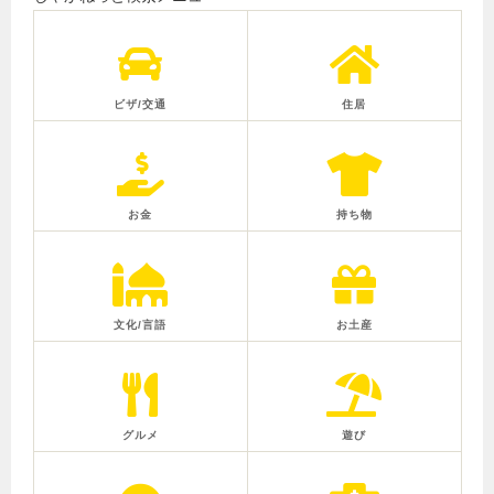
ビザ/交通
住居
お金
持ち物
文化/言語
お土産
グルメ
遊び