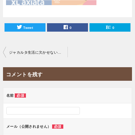
Tweet
0
0
投
ジャカルタ生活に欠かせない一番お得なSIMカードを紹介！【徹底比較】
稿
ナ
コメントを残す
ビ
ゲ
ー
名前
必須
シ
ョ
ン
メール（公開されません）
必須