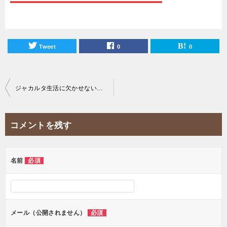
Tweet
0
0
投
ジャカルタ生活に欠かせない一番お得なSIMカードを紹介！【徹底比較】
稿
ナ
コメントを残す
ビ
ゲ
ー
名前
必須
シ
ョ
ン
メール（公開されません）
必須