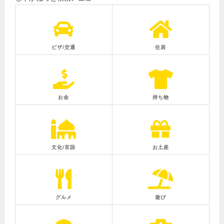
ビザ/交通
住居
お金
持ち物
文化/言語
お土産
グルメ
遊び