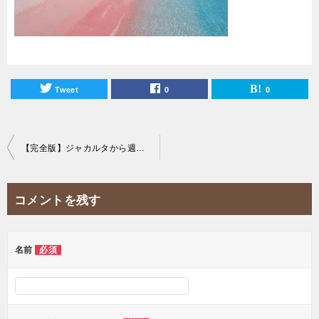
Tweet
0
0
投
【完全版】ジャカルタから週末旅行におすすめリゾート島ランキング！
稿
ナ
コメントを残す
ビ
ゲ
ー
名前
必須
シ
ョ
ン