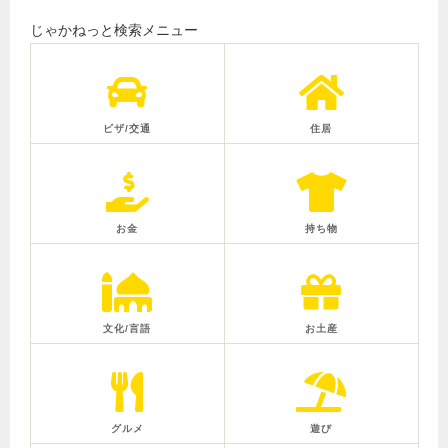
じゃかねっと検索メニュー
ビザ/交通
住居
お金
持ち物
文化/言語
お土産
グルメ
遊び