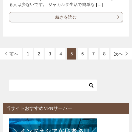
る人は少ないです。 ジャカルタ生活で簡単な […]
続きを読む
前へ
1
2
3
4
5
6
7
8
次へ
当サイトおすすめVPNサーバー