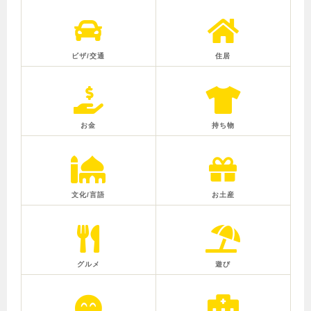
ビザ/交通
住居
お金
持ち物
文化/言語
お土産
グルメ
遊び