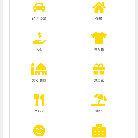
ビザ/交通
住居
お金
持ち物
文化/言語
お土産
グルメ
遊び