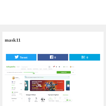
mask11
Tweet
0
0