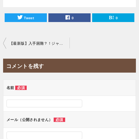
Tweet
0
0
投
【最新版】入手困難？！ジャカルタでマスクを購入できるショップ5選！
稿
ナ
コメントを残す
ビ
ゲ
ー
名前
必須
シ
ョ
ン
メール（公開されません）
必須