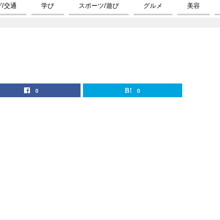
ザ/交通
学び
スポーツ/遊び
グルメ
美容
0
0