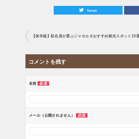
Tweet
投
【保存版】駐在員が選ぶジャカルタおすすめ観光スポット15
稿
ナ
コメントを残す
ビ
ゲ
ー
名前
必須
シ
ョ
ン
メール（公開されません）
必須