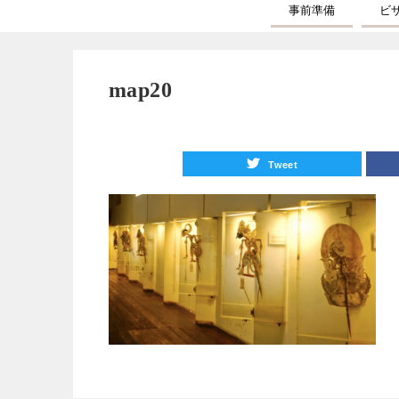
事前準備
ビ
map20
Tweet