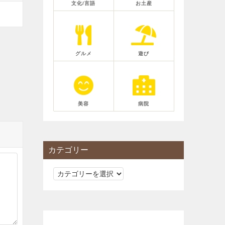
文化/言語
お土産
グルメ
遊び
美容
病院
カテゴリー
カ
テ
ゴ
リ
ー