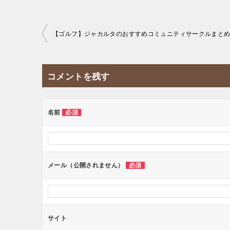
投
【ゴルフ】ジャカルタのおすすめコミュニティサークルまと
稿
ナ
コメントを残す
ビ
ゲ
ー
名前
必須
シ
ョ
ン
メール（公開されません）
必須
サイト