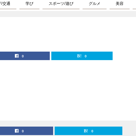
ザ/交通
学び
スポーツ/遊び
グルメ
美容
0
0
0
0