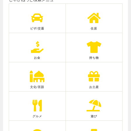
ビザ/交通
住居
お金
持ち物
文化/言語
お土産
グルメ
遊び