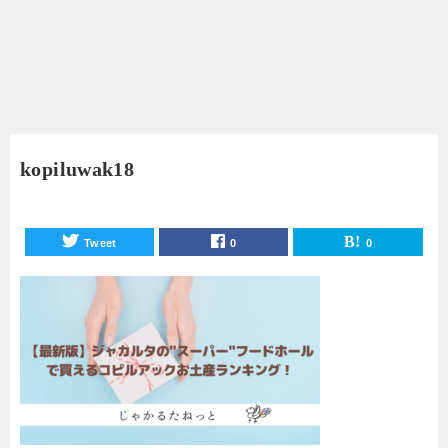
kopiluwak18
Tweet
0
0