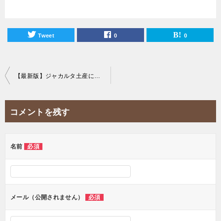
Tweet
0
0
投
【最新版】ジャカルタ土産に最適！フードホールで買えるコピルアクおすすめランキング！
稿
ナ
コメントを残す
ビ
ゲ
ー
名前
必須
シ
ョ
ン
メール（公開されません）
必須