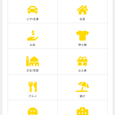
ビザ/交通
住居
お金
持ち物
文化/言語
お土産
グルメ
遊び