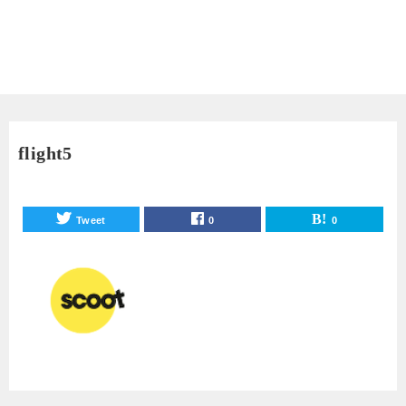
flight5
Tweet
0
0