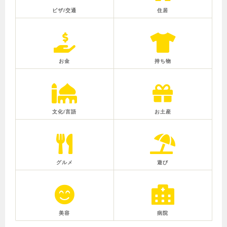
ビザ/交通
住居
お金
持ち物
文化/言語
お土産
グルメ
遊び
美容
病院