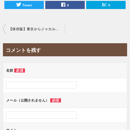
Tweet
0
0
投
【保存版】東京からジャカルタ行きの直行便&LCC情報をまとめて紹介！
稿
ナ
コメントを残す
ビ
ゲ
ー
名前
必須
シ
ョ
ン
メール（公開されません）
必須