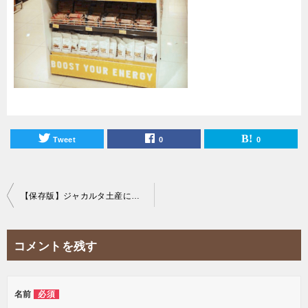
Tweet
0
0
投
【保存版】ジャカルタ土産にぴったり！おすすめドライフルーツランキング！
稿
ナ
コメントを残す
ビ
ゲ
ー
名前
必須