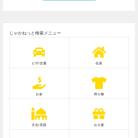
じゃかねっと検索メニュー
ビザ/交通
住居
お金
持ち物
文化/言語
お土産