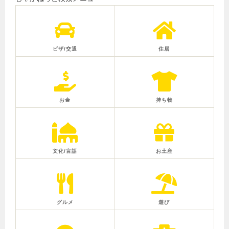
ビザ/交通
住居
お金
持ち物
文化/言語
お土産
グルメ
遊び