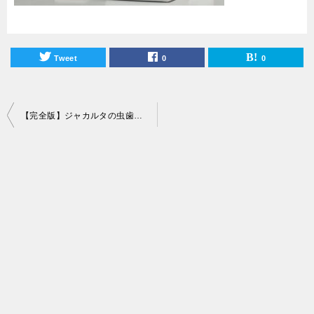
Tweet
0
0
投
【完全版】ジャカルタの虫歯治療におすすめの歯医者まとめ！
稿
ナ
ビ
ゲ
ー
シ
ョ
ン