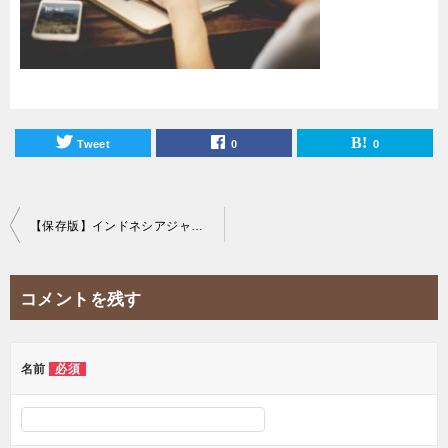
Tweet
0
0
投
【保存版】インドネシアジャカルタの面白い文化15選！
稿
ナ
コメントを残す
ビ
ゲ
ー
名前
必須
シ
ョ