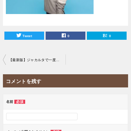
Tweet
0
0
投
【最新版】ジャカルタで一度は食べたいご褒美ケーキ屋20選！
稿
ナ
コメントを残す
ビ
ゲ
ー
名前
必須
シ
ョ
ン