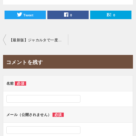
Tweet
0
0
投
【最新版】ジャカルタで一度は食べたいご褒美ケーキ屋20選！
稿
ナ
コメントを残す
ビ
ゲ
ー
名前
必須
シ
ョ
ン
メール（公開されません）
必須