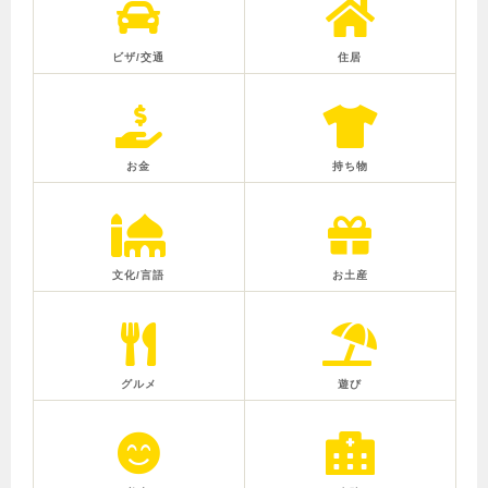
ビザ/交通
住居
お金
持ち物
文化/言語
お土産
グルメ
遊び