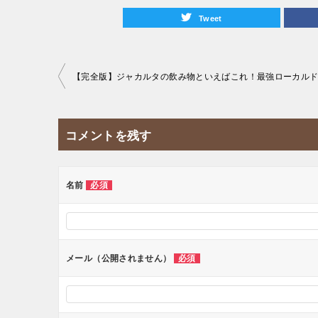
Tweet
投
稿
ナ
コメントを残す
ビ
ゲ
ー
名前
必須
シ
ョ
ン
メール（公開されません）
必須