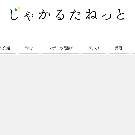
ザ/交通
学び
スポーツ/遊び
グルメ
美容