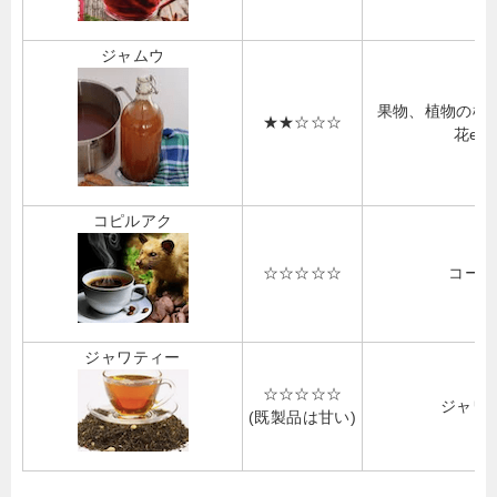
ジャムウ
果物、植物の根
★★☆☆☆
花etc
コピルアク
☆☆☆☆☆
コーヒ
ジャワティー
☆☆☆☆☆
ジャワ
(既製品は甘い)