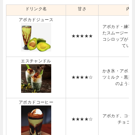
ドリンク名
甘さ
内容
アボカドジュース
アボカド・練乳
たスムージージ
★★★★★
コシロップがト
ている
エスチャンドル
かき氷・アボカ
★★★★☆
ツミルク・黒蜜
のような
アボカドコーヒー
アボカド、コー
★★★★☆
チョコレ