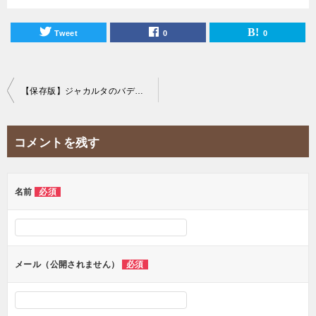
Tweet
0
0
投
【保存版】ジャカルタのバディックオーダーができる仕立て屋&専門店まとめ！
稿
ナ
コメントを残す
ビ
ゲ
ー
名前
必須
シ
ョ
ン
メール（公開されません）
必須