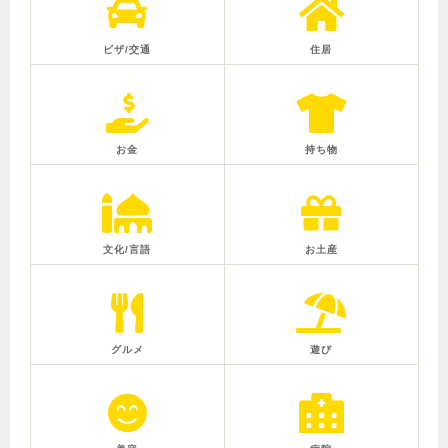
ビザ/交通
住居
お金
持ち物
文化/言語
お土産
グルメ
遊び