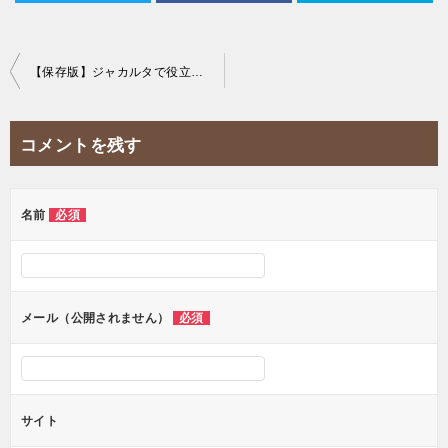
投
【保存版】ジャカルタで役立つ配車アプリ&神アプリを紹介！
稿
ナ
コメントを残す
ビ
ゲ
ー
名前
必須
シ
ョ
ン
メール（公開されません）
必須
サイト