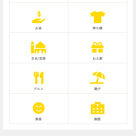
お金
持ち物
文化/言語
お土産
グルメ
遊び
美容
病院