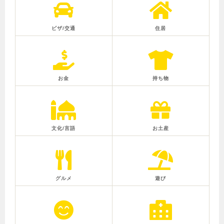
ビザ/交通
住居
お金
持ち物
文化/言語
お土産
グルメ
遊び