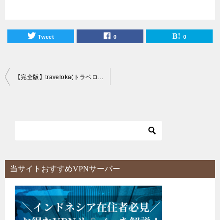
Tweet
0
0
投
【完全版】traveloka(トラベロカ)でジャカルタのサロン予約を超お得にする方法を徹底解説！
稿
ナ
ビ
ゲ
ー
シ
当サイトおすすめVPNサーバー
ョ
ン