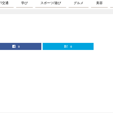
ザ/交通
学び
スポーツ/遊び
グルメ
美容
0
0