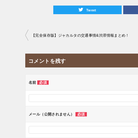
Tweet
投
【完全保存版】ジャカルタの交通事情&渋滞情報まとめ！
稿
ナ
コメントを残す
ビ
ゲ
ー
名前
必須
シ
ョ
ン
メール（公開されません）
必須