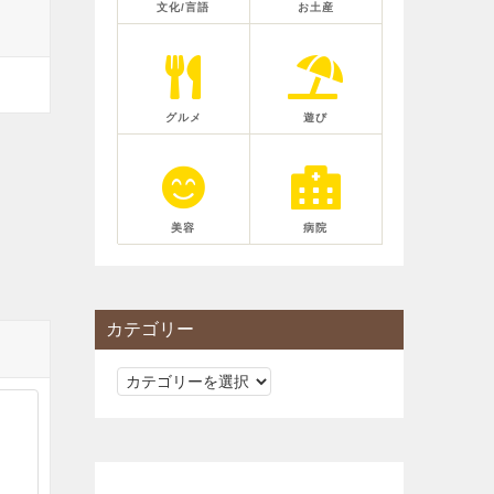
文化/言語
お土産
グルメ
遊び
美容
病院
カテゴリー
カ
テ
ゴ
リ
ー