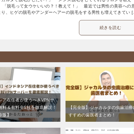
」 「脱毛って女ウケいいの？！教えて！」 最近では男性の美容への
まり、ヒゲの脱毛やアンダーヘアーの脱毛をする男性も増えてきてい [
続きを読む
シア在住者が使うべきVPNサ
無料＆有料全5社を徹底解説！
【完全版】ジャカルタの虫歯治療
存版】
すすめの歯医者まとめ！