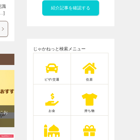
意識
紹介記事を確認する
…]
じゃかねっと検索メニュー
ビザ/交通
住居
お金
持ち物
にお