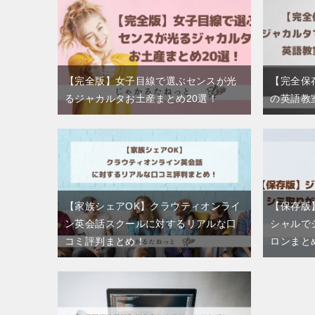
【完全版】女子目線で選ぶセンスが光
【完全保
るジャカルタお土産まとめ20選！
の英語教
【家族シェアOK】クラウティオンライ
【保存版
ン英会話スクールに対するリアルな口
シャルで
コミ評判まとめ！
ロンまと