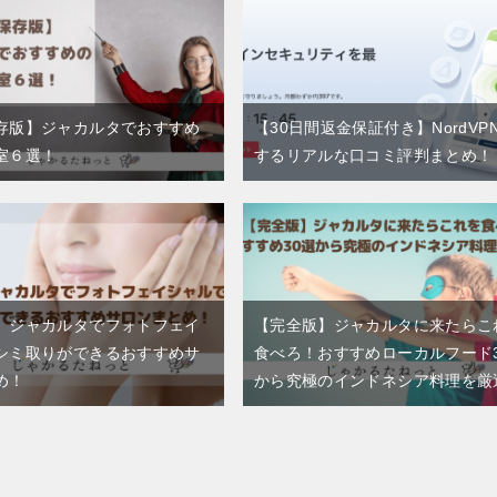
存版】ジャカルタでおすすめ
【30日間返金保証付き】NordVP
室６選！
するリアルな口コミ評判まとめ！
】ジャカルタでフォトフェイ
【完全版】ジャカルタに来たらこ
シミ取りができるおすすめサ
食べろ！おすすめローカルフード
め！
から究極のインドネシア料理を厳