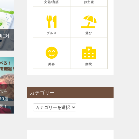
文化/言語
お土産
グルメ
遊び
Nに対
美容
病院
れを
カテゴリー
30選
選！
カ
テ
ゴ
リ
ー