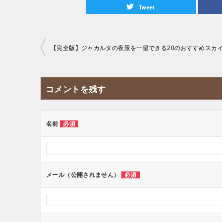
Tweet
投
稿
ナ
コメントを残す
ビ
ゲ
ー
名前
必須
シ
ョ
ン
メール（公開されません）
必須