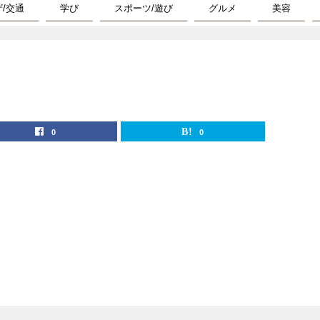
ザ/交通
学び
スポーツ/遊び
グルメ
美容
0
0