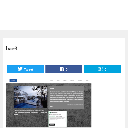
bar3
Tweet
0
0