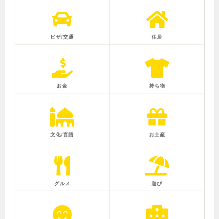
ビザ/交通
住居
お金
持ち物
文化/言語
お土産
グルメ
遊び