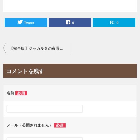
Tweet
0
0
投
【完全版】ジャカルタの夜景を一望できる20のおすすめスカイバーを紹介！
稿
ナ
コメントを残す
ビ
ゲ
ー
名前
必須
シ
ョ
ン
メール（公開されません）
必須