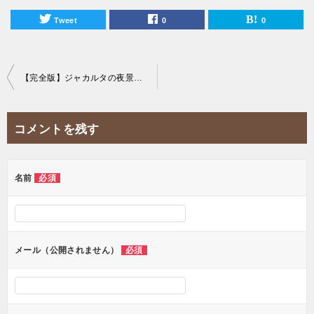
Tweet
0
0
投
【完全版】ジャカルタの夜景を一望できる20のおすすめスカイバーを紹介！
稿
ナ
コメントを残す
ビ
ゲ
ー
名前
必須
シ
ョ
ン
メール（公開されません）
必須