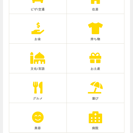
ビザ/交通
住居
お金
持ち物
文化/言語
お土産
グルメ
遊び
美容
病院