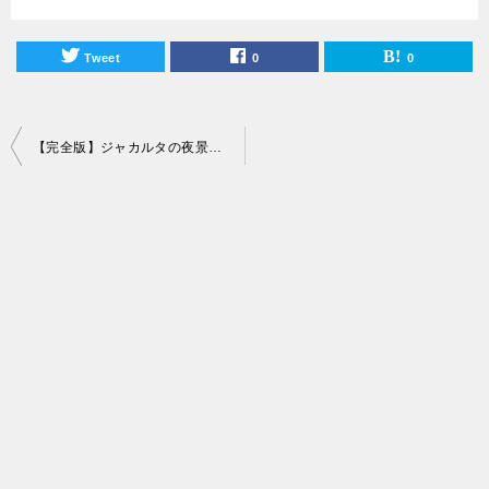
Tweet
0
0
投
【完全版】ジャカルタの夜景を一望できる20のおすすめスカイバーを紹介！
稿
ナ
ビ
ゲ
ー
シ
ョ
ン