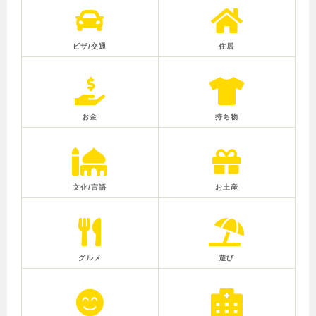
ビザ/交通
住居
お金
持ち物
文化/言語
お土産
グルメ
遊び