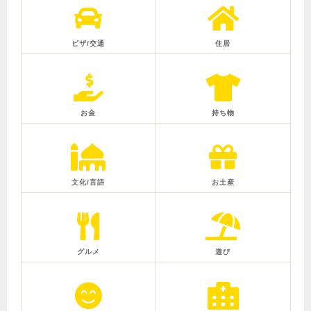
ビザ/交通
住居
お金
持ち物
文化/言語
お土産
グルメ
遊び