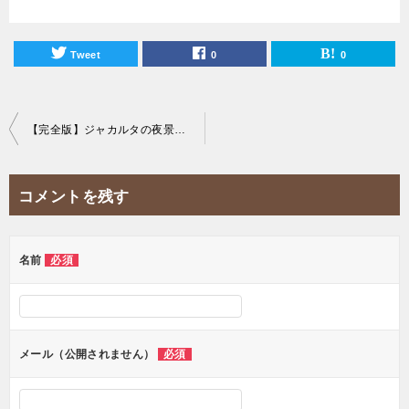
Tweet
0
0
投
【完全版】ジャカルタの夜景を一望できる20のおすすめスカイバーを紹介！
稿
ナ
コメントを残す
ビ
ゲ
ー
名前
必須
シ
ョ
ン
メール（公開されません）
必須