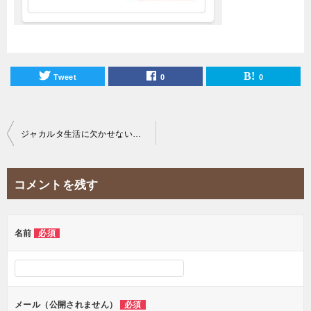
Tweet
0
0
投
ジャカルタ生活に欠かせない一番お得なSIMカードを紹介！【徹底比較】
稿
ナ
コメントを残す
ビ
ゲ
ー
名前
必須
シ
ョ
ン
メール（公開されません）
必須