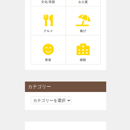
文化/言語
お土産
グルメ
遊び
美容
病院
カテゴリー
カ
テ
ゴ
リ
ー