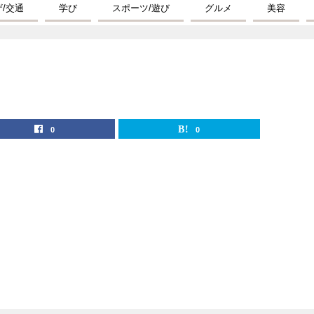
ザ/交通
学び
スポーツ/遊び
グルメ
美容
0
0