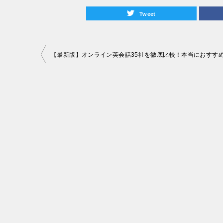
Tweet
投
稿
ナ
ビ
ゲ
ー
シ
ョ
ン