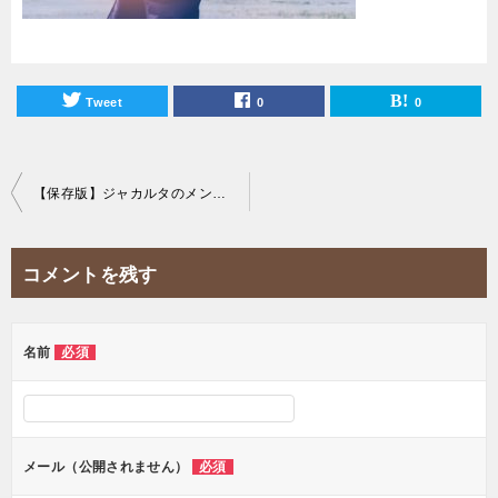
Tweet
0
0
投
【保存版】ジャカルタのメンズ脱毛ができるおすすめサロン3選！
稿
ナ
コメントを残す
ビ
ゲ
ー
名前
必須
シ
ョ
ン
メール（公開されません）
必須