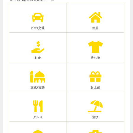
ビザ/交通
住居
お金
持ち物
文化/言語
お土産
グルメ
遊び