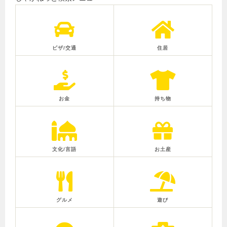
ビザ/交通
住居
お金
持ち物
文化/言語
お土産
グルメ
遊び