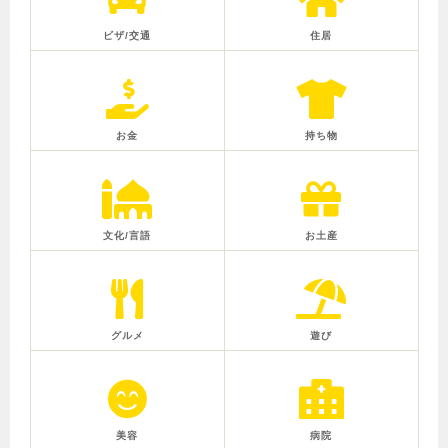
ビザ/交通
住居
お金
持ち物
文化/言語
お土産
グルメ
遊び
美容
病院