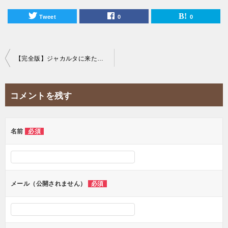
Tweet
0
0
投
【完全版】ジャカルタに来たらこれを食べろ！おすすめローカルフード30選から究極のインドネシア料理を厳選！
稿
ナ
コメントを残す
ビ
ゲ
ー
名前
必須
シ
ョ
ン
メール（公開されません）
必須