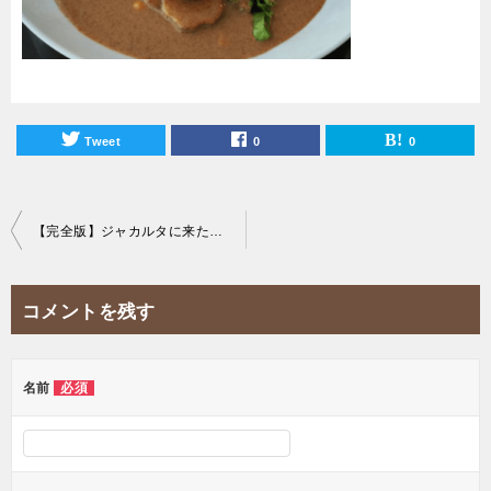
Tweet
0
0
投
【完全版】ジャカルタに来たらこれを食べろ！おすすめローカルフード30選から究極のインドネシア料理を厳選！
稿
ナ
コメントを残す
ビ
ゲ
ー
名前
必須
シ
ョ
ン