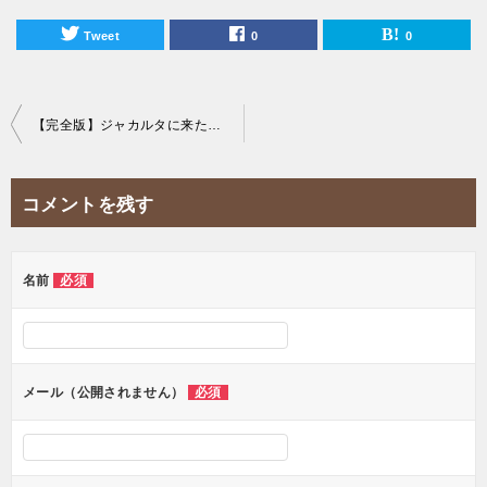
Tweet
0
0
投
【完全版】ジャカルタに来たらこれを食べろ！おすすめローカルフード30選から究極のインドネシア料理を厳選！
稿
ナ
コメントを残す
ビ
ゲ
ー
名前
必須
シ
ョ
ン
メール（公開されません）
必須