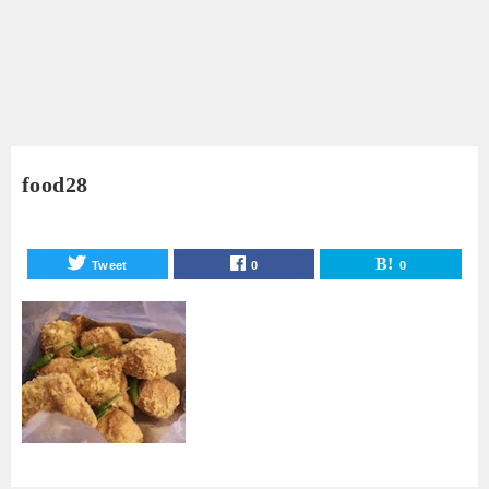
food28
Tweet
0
0