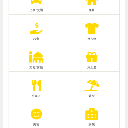
ビザ/交通
住居
お金
持ち物
文化/言語
お土産
グルメ
遊び
美容
病院