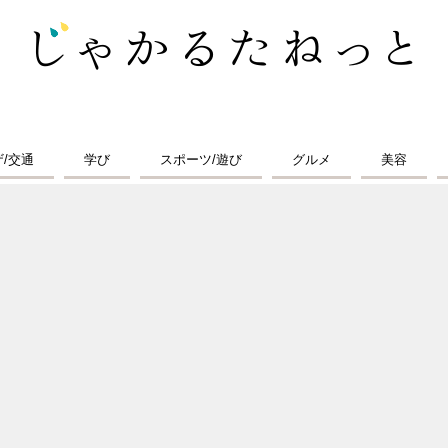
ザ/交通
学び
スポーツ/遊び
グルメ
美容