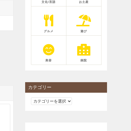
文化/言語
お土産
グルメ
遊び
美容
病院
カテゴリー
カ
テ
ゴ
リ
ー