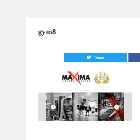
gym8
Tweet