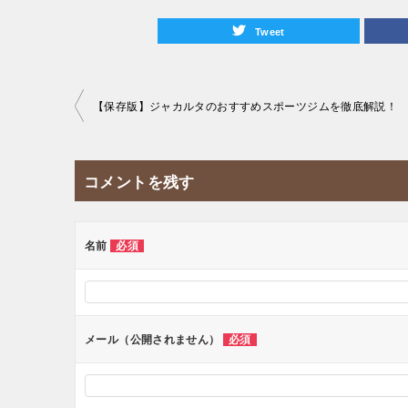
Tweet
投
【保存版】ジャカルタのおすすめスポーツジムを徹底解説！
稿
ナ
コメントを残す
ビ
ゲ
ー
名前
必須
シ
ョ
ン
メール（公開されません）
必須