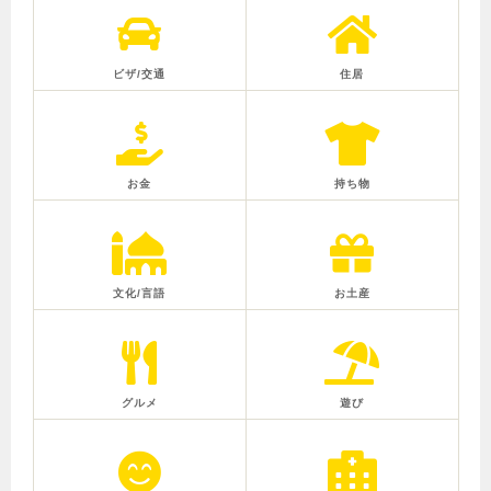
ビザ/交通
住居
お金
持ち物
文化/言語
お土産
グルメ
遊び