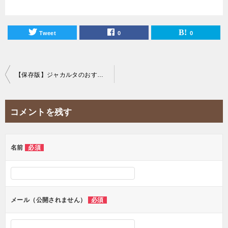
Tweet
0
0
投
【保存版】ジャカルタのおすすめスポーツジムを徹底解説！
稿
ナ
コメントを残す
ビ
ゲ
ー
名前
必須
シ
ョ
ン
メール（公開されません）
必須