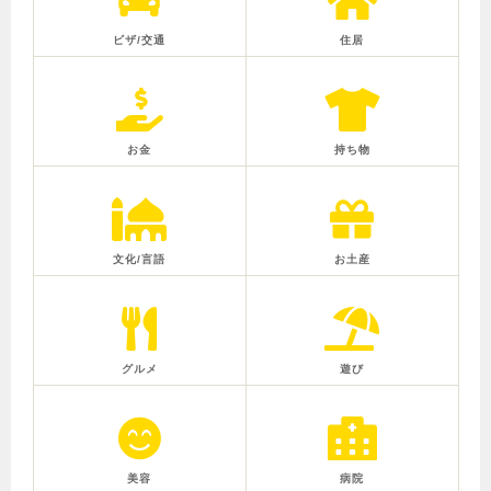
ビザ/交通
住居
お金
持ち物
文化/言語
お土産
グルメ
遊び
美容
病院