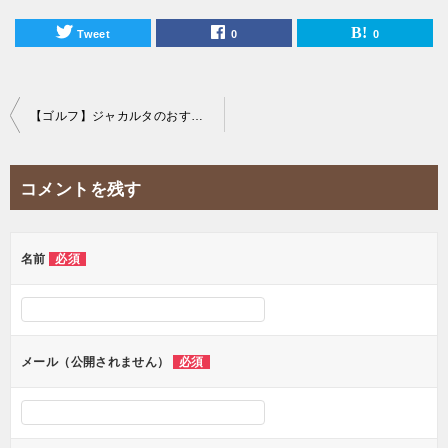
Tweet
0
0
投
【ゴルフ】ジャカルタのおすすめコミュニティサークルまとめ！
稿
ナ
コメントを残す
ビ
ゲ
ー
名前
必須
シ
ョ
ン
メール（公開されません）
必須