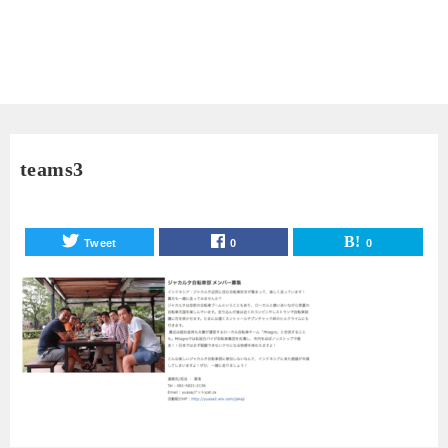
teams3
Tweet
0
0