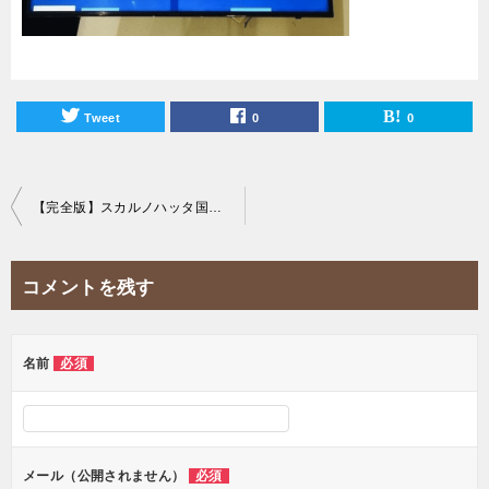
Tweet
0
0
投
【完全版】スカルノハッタ国際空港からジャカルタ市内への交通手段を徹底解説！
稿
ナ
コメントを残す
ビ
ゲ
ー
名前
必須
シ
ョ
ン
メール（公開されません）
必須