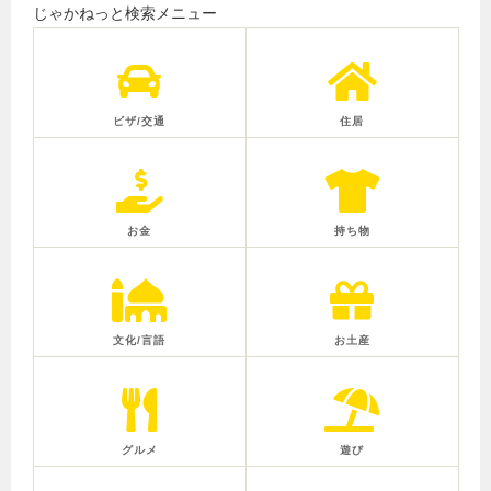
じゃかねっと検索メニュー
ビザ/交通
住居
お金
持ち物
文化/言語
お土産
グルメ
遊び