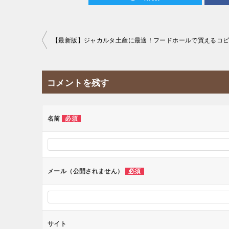
投
稿
ナ
コメントを残す
ビ
ゲ
ー
名前
必須
シ
ョ
ン
メール（公開されません）
必須
サイト