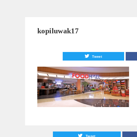
kopiluwak17
Tweet
Tweet