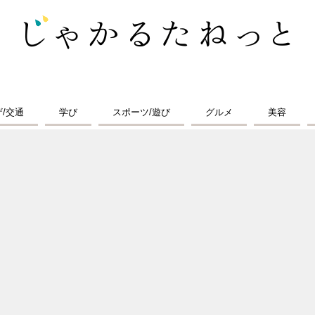
ザ/交通
学び
スポーツ/遊び
グルメ
美容