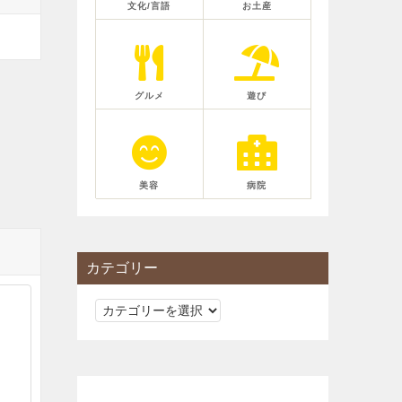
文化/言語
お土産
グルメ
遊び
美容
病院
カテゴリー
カ
テ
ゴ
リ
ー